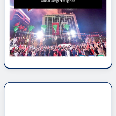
Ulusal Dergi Niteliğinde
DADAŞLIK DOĞMATİK
RUH ASALETİDİR