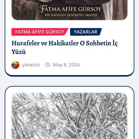
FATMA AFİFE GÜRSOY
YAZARLAR
Hurafeler ve Hakikatler O Sohbetin İç
Yüzü
yönetici
May 8, 2026