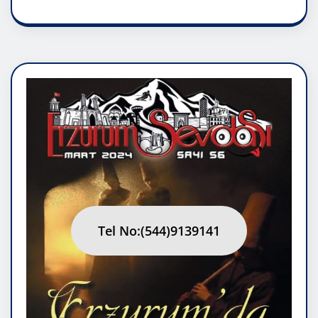
Tel No:(544)9139141