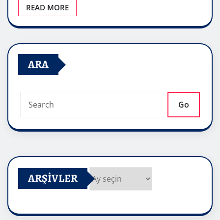
READ MORE
ARA
Go
ARŞIVLER
Arşivler