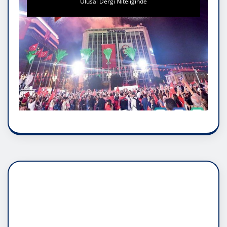
Ulusal Dergi Niteliğinde
DADAŞLIK DOĞMATİK
RUH ASALETİDİR