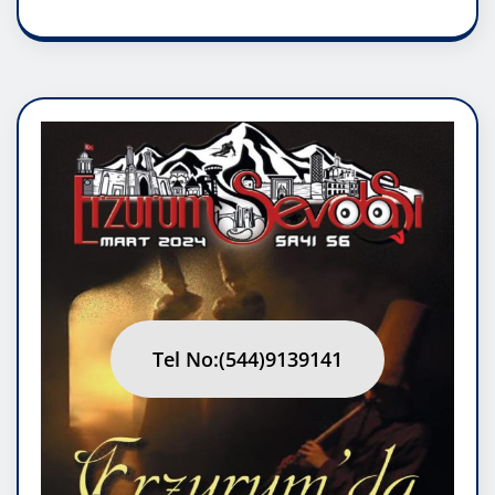
Tel No:(544)9139141