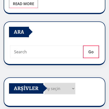
READ MORE
ARA
Go
ARŞIVLER
Arşivler