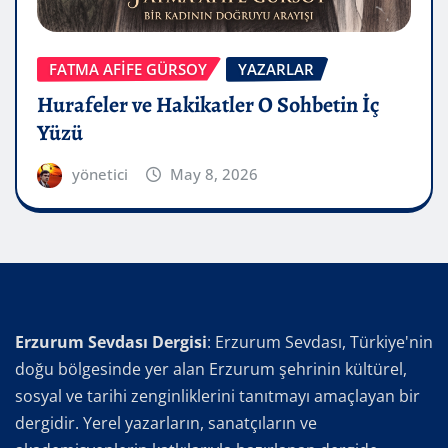
FATMA AFİFE GÜRSOY
YAZARLAR
Hurafeler ve Hakikatler O Sohbetin İç
Yüzü
yönetici
May 8, 2026
Erzurum Sevdası Dergisi
: Erzurum Sevdası, Türkiye'nin
doğu bölgesinde yer alan Erzurum şehrinin kültürel,
sosyal ve tarihi zenginliklerini tanıtmayı amaçlayan bir
dergidir. Yerel yazarların, sanatçıların ve