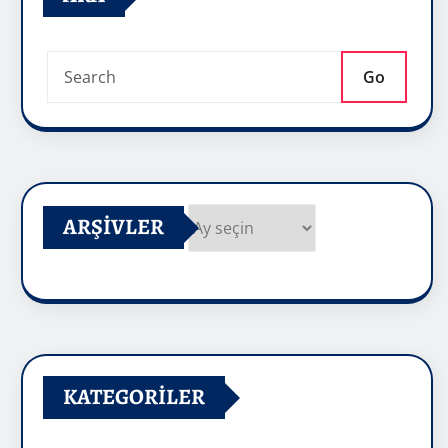
Go
ARŞIVLER
Arşivler
KATEGORILER