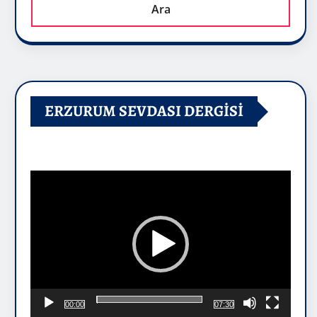
Ara
ERZURUM SEVDASI DERGİSİ
Video
oynatıcı
00:00
07:30