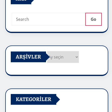
Go
ARŞIVLER
Arşivler
KATEGORILER