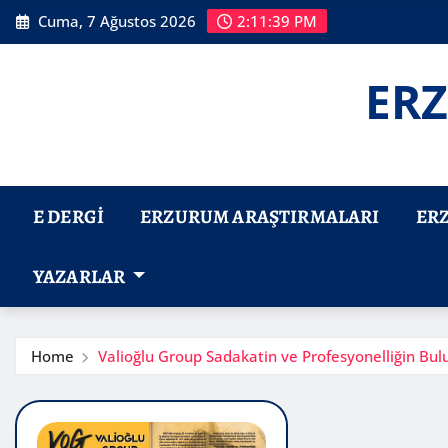
Skip
Cuma, 7 Ağustos 2026
2:11:40 PM
to
content
ERZ
E DERGI
ERZURUM ARAŞTIRMALARI
ER
YAZARLAR
Home
Valioğlu Group Sadakatin ve Profesyonelliğin Bu