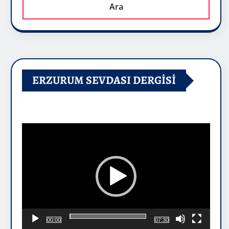
Ara
ERZURUM SEVDASI DERGİSİ
Video
oynatıcı
00:00
07:30