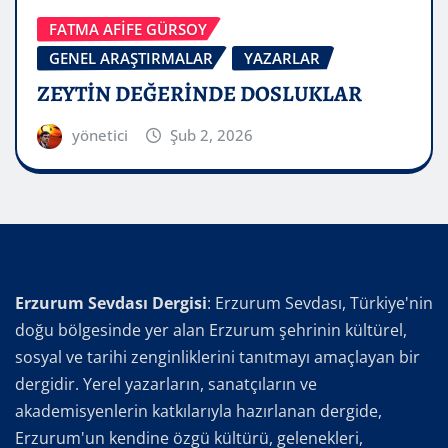
FATMA AFİFE GÜRSOY
GENEL ARAŞTIRMALAR
YAZARLAR
ZEYTİN DEĞERİNDE DOSLUKLAR
yönetici
Şub 2, 2026
Erzurum Sevdası Dergisi
: Erzurum Sevdası, Türkiye'nin
doğu bölgesinde yer alan Erzurum şehrinin kültürel,
sosyal ve tarihi zenginliklerini tanıtmayı amaçlayan bir
dergidir. Yerel yazarların, sanatçıların ve
akademisyenlerin katkılarıyla hazırlanan dergide,
Erzurum'un kendine özgü kültürü, gelenekleri,