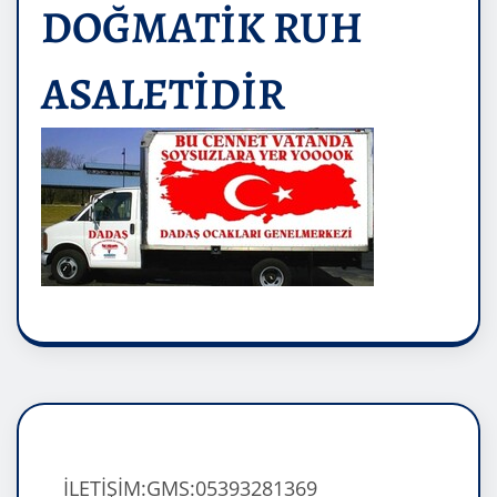
DOĞMATİK RUH
ASALETİDİR
İLETİŞİM:GMS:05393281369