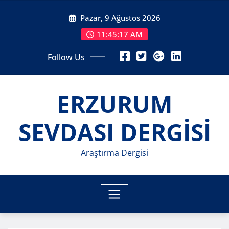
Skip
Pazar, 9 Ağustos 2026
to
content
11:45:18 AM
Follow Us
ERZURUM
SEVDASI DERGİSİ
Araştırma Dergisi