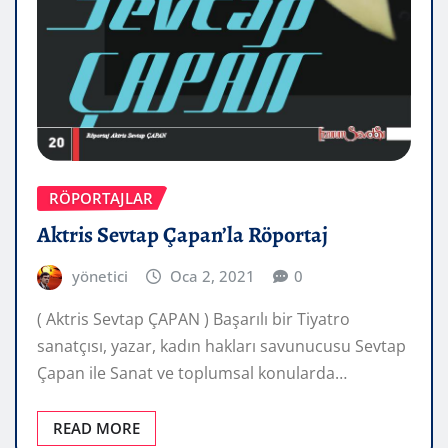
RÖPORTAJLAR
Aktris Sevtap Çapan’la Röportaj
yönetici
Oca 2, 2021
0
( Aktris Sevtap ÇAPAN ) Başarılı bir Tiyatro
sanatçısı, yazar, kadın hakları savunucusu Sevtap
Çapan ile Sanat ve toplumsal konularda…
READ MORE