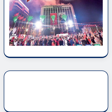
DADAŞLIK DOĞMATİK
RUH ASALETİDİR