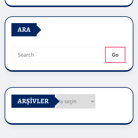
ARA
Go
ARŞIVLER
Arşivler