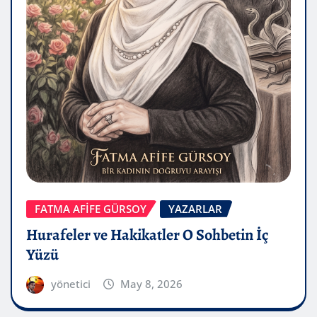
FATMA AFİFE GÜRSOY
YAZARLAR
Hurafeler ve Hakikatler O Sohbetin İç
Yüzü
yönetici
May 8, 2026