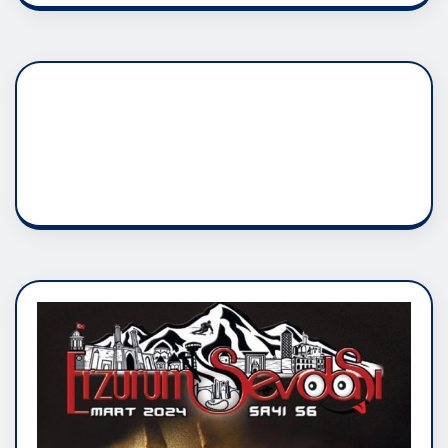
DADAŞLIK DOĞMATİK
RUH ASALETİDİR