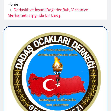
Home
Dadaşlık ve İnsani Değerler Ruh, Vicdan ve
Merhametin Işığında Bir Bakış