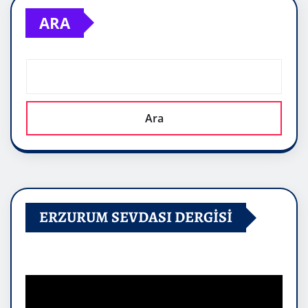
ARA
Ara
ERZURUM SEVDASI DERGİSİ
Video
oynatıcı