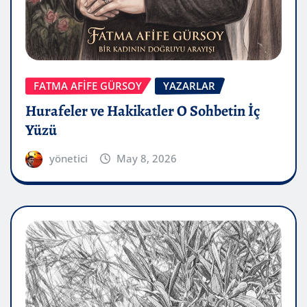
FATMA AFİFE GÜRSOY
YAZARLAR
Hurafeler ve Hakikatler O Sohbetin İç
Yüzü
yönetici
May 8, 2026