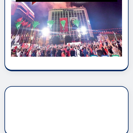
DADAŞLIK DOĞMATİK
RUH ASALETİDİR