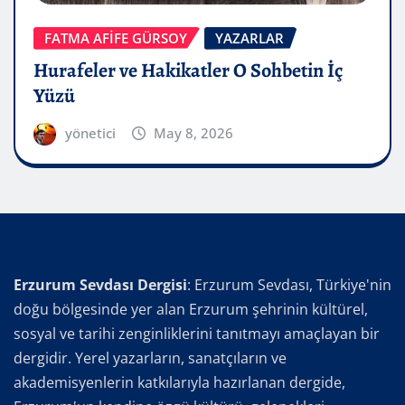
FATMA AFİFE GÜRSOY
YAZARLAR
Hurafeler ve Hakikatler O Sohbetin İç
Yüzü
yönetici
May 8, 2026
Erzurum Sevdası Dergisi
: Erzurum Sevdası, Türkiye'nin
doğu bölgesinde yer alan Erzurum şehrinin kültürel,
sosyal ve tarihi zenginliklerini tanıtmayı amaçlayan bir
dergidir. Yerel yazarların, sanatçıların ve
akademisyenlerin katkılarıyla hazırlanan dergide,