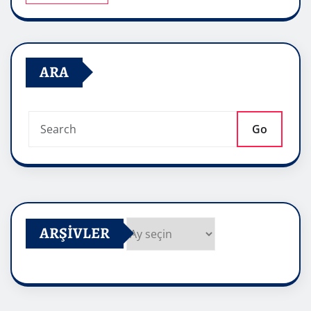
ARA
Go
ARŞIVLER
Arşivler