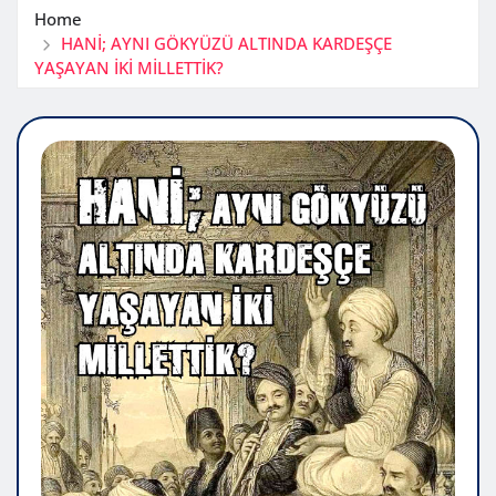
Home
HANİ; AYNI GÖKYÜZÜ ALTINDA KARDEŞÇE
YAŞAYAN İKİ MİLLETTİK?