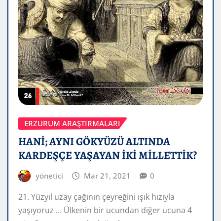
ERZURUM ARAŞTIRMALARI
HANİ; AYNI GÖKYÜZÜ ALTINDA
KARDEŞÇE YAŞAYAN İKİ MİLLETTİK?
yönetici
Mar 21, 2021
0
21. Yüzyıl uzay çağının çeyreğini ışık hızıyla
yaşıyoruz … Ülkenin bir ucundan diğer ucuna 4