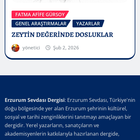
FATMA AFİFE GÜRSOY
GENEL ARAŞTIRMALAR
YAZARLAR
ZEYTİN DEĞERİNDE DOSLUKLAR
yönetici
Şub 2, 2026
Erzurum Sevdası Dergisi
: Erzurum Sevdası, Türkiye'nin
doğu bölgesinde yer alan Erzurum şehrinin kültürel,
sosyal ve tarihi zenginliklerini tanıtmayı amaçlayan bir
dergidir. Yerel yazarların, sanatçıların ve
akademisyenlerin katkılarıyla hazırlanan dergide,