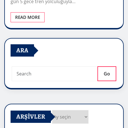
gün 5 gece tren yolculuğuyla…
READ MORE
ARA
Go
ARŞIVLER