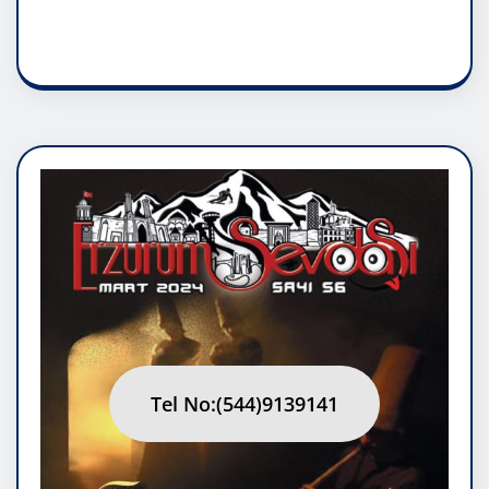
RUH ASALETİDİR
Tel No:(544)9139141