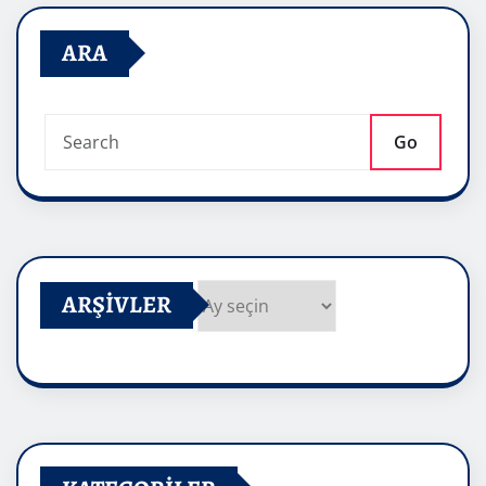
ARA
Go
ARŞIVLER
Arşivler