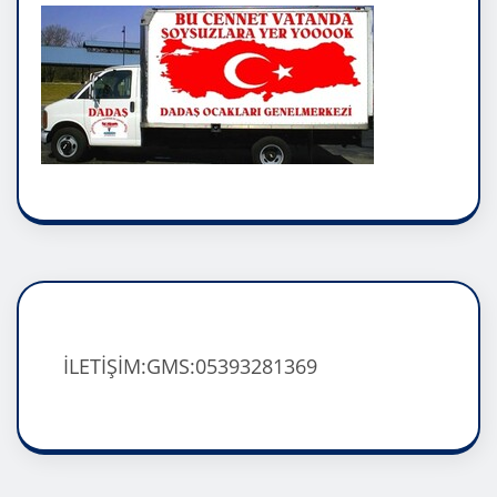
İLETİŞİM:GMS:05393281369