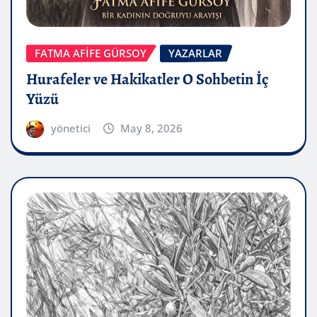
FATMA AFİFE GÜRSOY
YAZARLAR
Hurafeler ve Hakikatler O Sohbetin İç
Yüzü
yönetici
May 8, 2026