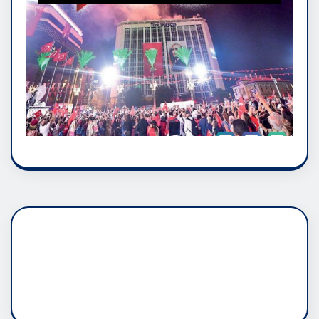
DADAŞLIK DOĞMATİK
RUH ASALETİDİR