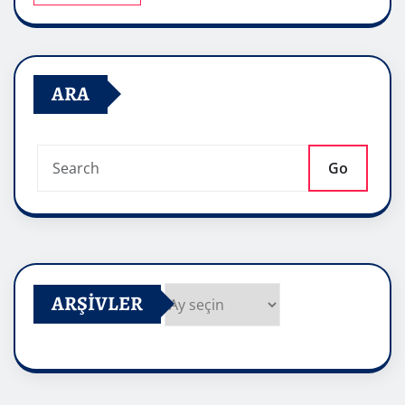
ARA
Go
ARŞIVLER
Arşivler