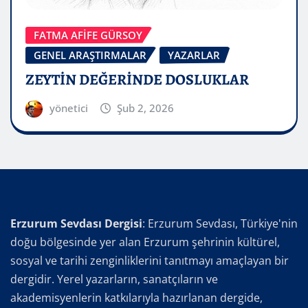
FATMA AFİFE GÜRSOY
GENEL ARAŞTIRMALAR
YAZARLAR
ZEYTİN DEĞERİNDE DOSLUKLAR
yönetici
Şub 2, 2026
Erzurum Sevdası Dergisi
: Erzurum Sevdası, Türkiye'nin
doğu bölgesinde yer alan Erzurum şehrinin kültürel,
sosyal ve tarihi zenginliklerini tanıtmayı amaçlayan bir
dergidir. Yerel yazarların, sanatçıların ve
akademisyenlerin katkılarıyla hazırlanan dergide,