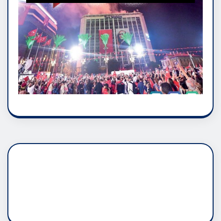
DADAŞLIK DOĞMATİK
RUH ASALETİDİR