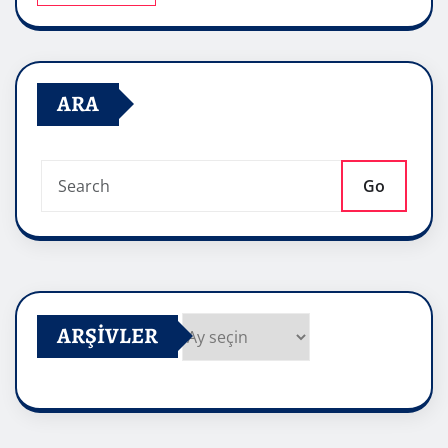
ARA
Go
ARŞIVLER
Arşivler