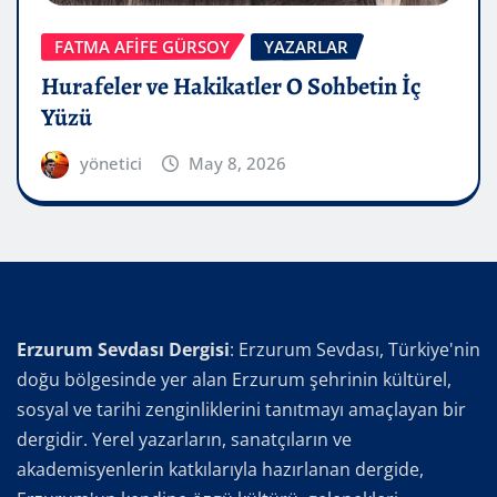
FATMA AFİFE GÜRSOY
YAZARLAR
Hurafeler ve Hakikatler O Sohbetin İç
Yüzü
yönetici
May 8, 2026
Erzurum Sevdası Dergisi
: Erzurum Sevdası, Türkiye'nin
doğu bölgesinde yer alan Erzurum şehrinin kültürel,
sosyal ve tarihi zenginliklerini tanıtmayı amaçlayan bir
dergidir. Yerel yazarların, sanatçıların ve
akademisyenlerin katkılarıyla hazırlanan dergide,