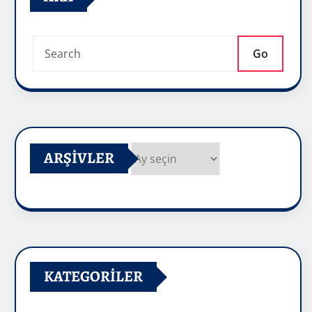
Go
ARŞIVLER
Arşivler
KATEGORILER