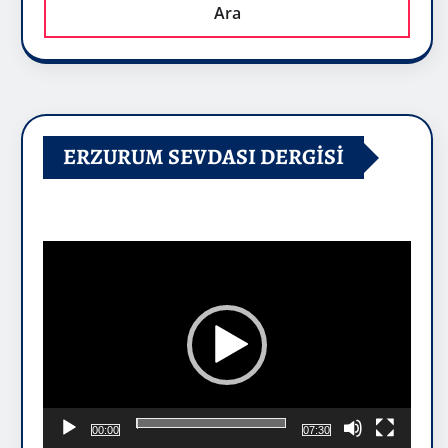
Ara
ERZURUM SEVDASI DERGİSİ
Video
oynatıcı
00:00
07:30