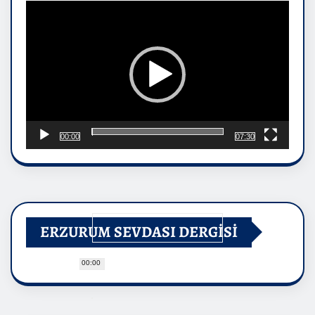
oynatıcı
00:00
07:30
ERZURUM SEVDASI DERGİSİ
00:00