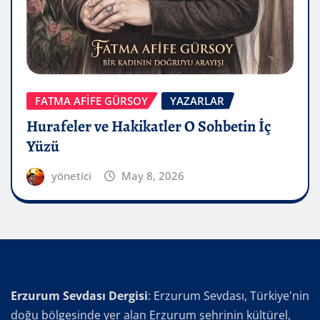
FATMA AFİFE GÜRSOY
YAZARLAR
Hurafeler ve Hakikatler O Sohbetin İç
Yüzü
yönetici
May 8, 2026
Erzurum Sevdası Dergisi
: Erzurum Sevdası, Türkiye'nin
doğu bölgesinde yer alan Erzurum şehrinin kültürel,