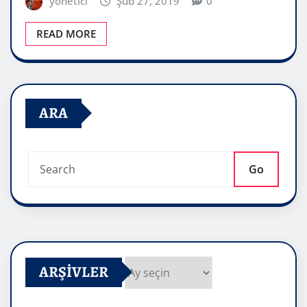
yönetici
Şub 27, 2019
0
READ MORE
ARA
Go
ARŞIVLER