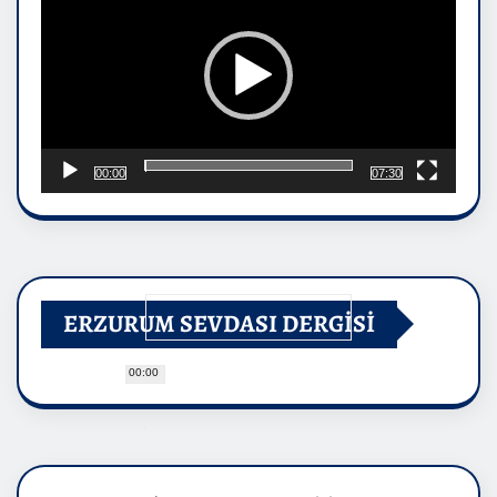
00:00
07:30
ERZURUM SEVDASI DERGİSİ
00:00