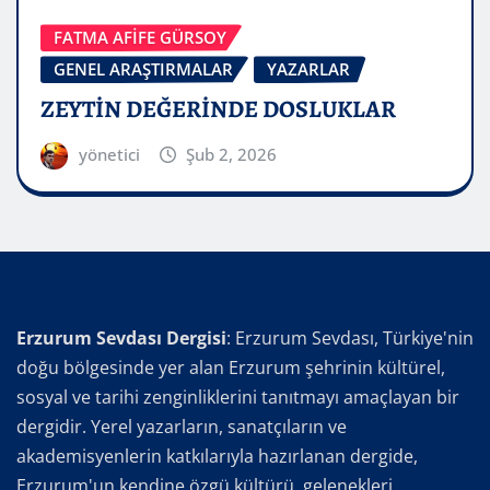
FATMA AFİFE GÜRSOY
GENEL ARAŞTIRMALAR
YAZARLAR
ZEYTİN DEĞERİNDE DOSLUKLAR
yönetici
Şub 2, 2026
Erzurum Sevdası Dergisi
: Erzurum Sevdası, Türkiye'nin
doğu bölgesinde yer alan Erzurum şehrinin kültürel,
sosyal ve tarihi zenginliklerini tanıtmayı amaçlayan bir
dergidir. Yerel yazarların, sanatçıların ve
akademisyenlerin katkılarıyla hazırlanan dergide,
Erzurum'un kendine özgü kültürü, gelenekleri,