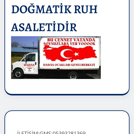
DOĞMATİK RUH
ASALETİDİR
İLETİŞİM:GMS:05393281369