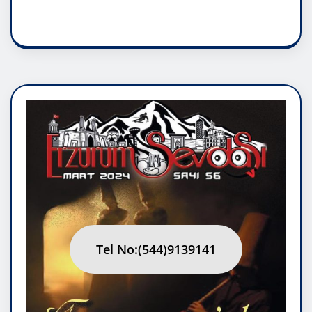
RUH ASALETİDİR
Tel No:(544)9139141