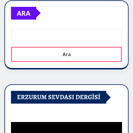
ARA
Ara
ERZURUM SEVDASI DERGİSİ
Video
oynatıcı