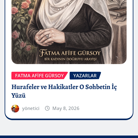
FATMA AFİFE GÜRSOY
YAZARLAR
Hurafeler ve Hakikatler O Sohbetin İç
Yüzü
yönetici
May 8, 2026