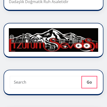
Dadaşlık Doğmatik Ruh Asaletidir
Go