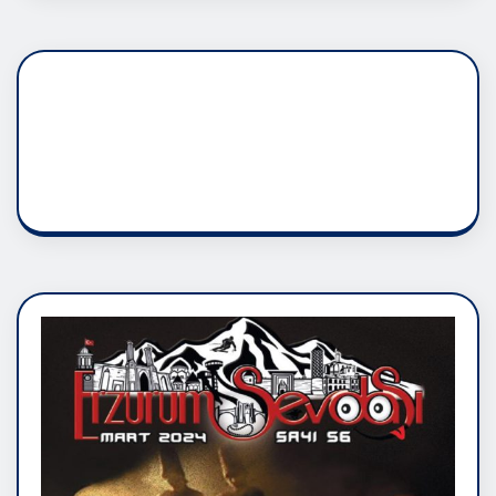
DADAŞLIK DOĞMATİK
RUH ASALETİDİR