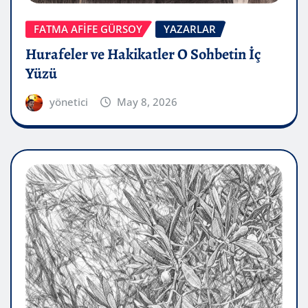
FATMA AFİFE GÜRSOY
YAZARLAR
Hurafeler ve Hakikatler O Sohbetin İç
Yüzü
yönetici
May 8, 2026