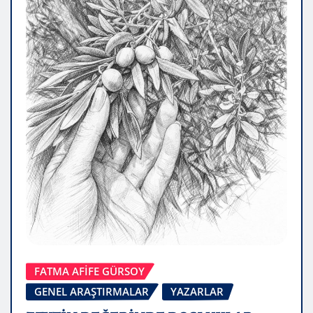
FATMA AFİFE GÜRSOY
GENEL ARAŞTIRMALAR
YAZARLAR