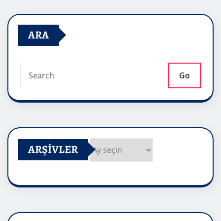
ARA
Go
ARŞIVLER
Arşivler