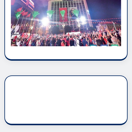
DADAŞLIK DOĞMATİK
RUH ASALETİDİR