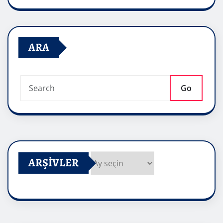
ARA
Go
ARŞIVLER
Arşivler