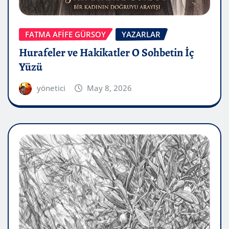
FATMA AFİFE GÜRSOY
YAZARLAR
Hurafeler ve Hakikatler O Sohbetin İç
Yüzü
yönetici
May 8, 2026