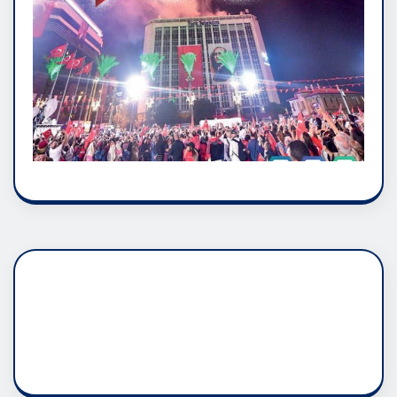
DADAŞLIK DOĞMATİK
RUH ASALETİDİR