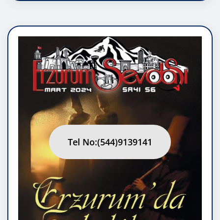
Tel No:(544)9139141