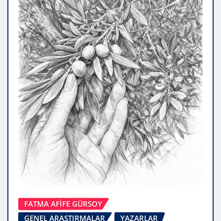
FATMA AFİFE GÜRSOY
GENEL ARAŞTIRMALAR
YAZARLAR