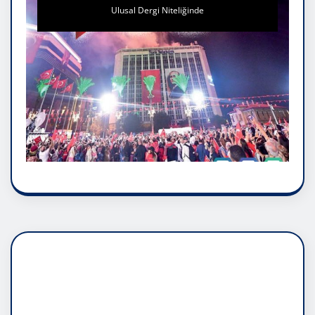
Ulusal Dergi Niteliğinde
DADAŞLIK DOĞMATİK
RUH ASALETİDİR