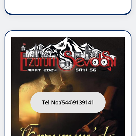
Tel No:(544)9139141