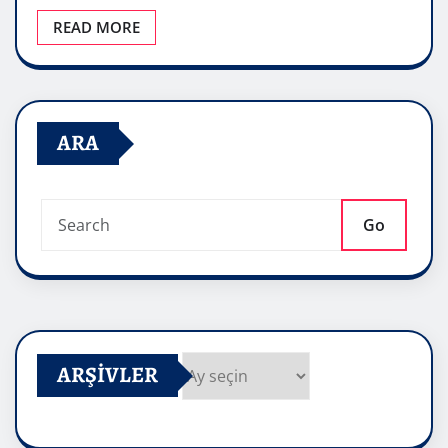
READ MORE
ARA
Go
ARŞIVLER
Arşivler