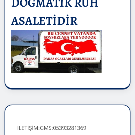
DOĞMATİK RUH
ASALETİDİR
İLETİŞİM:GMS:05393281369