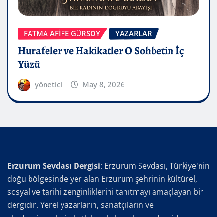
FATMA AFİFE GÜRSOY
YAZARLAR
Hurafeler ve Hakikatler O Sohbetin İç
Yüzü
yönetici
May 8, 2026
Erzurum Sevdası Dergisi
: Erzurum Sevdası, Türkiye'nin
doğu bölgesinde yer alan Erzurum şehrinin kültürel,
sosyal ve tarihi zenginliklerini tanıtmayı amaçlayan bir
dergidir. Yerel yazarların, sanatçıların ve