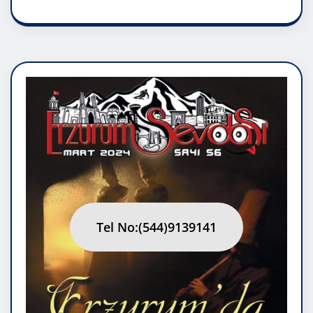
Tel No:(544)9139141