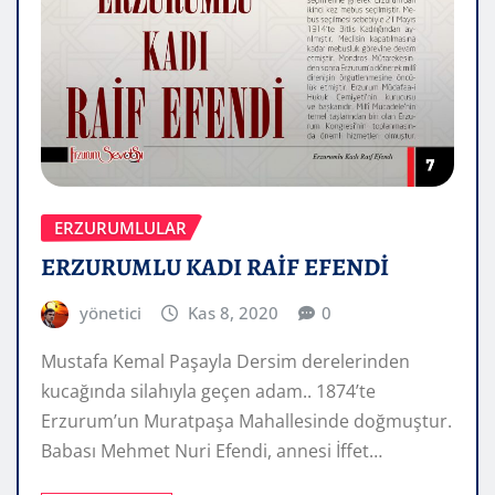
ERZURUMLULAR
ERZURUMLU KADI RAİF EFENDİ
yönetici
Kas 8, 2020
0
Mustafa Kemal Paşayla Dersim derelerinden
kucağında silahıyla geçen adam.. 1874’te
Erzurum’un Muratpaşa Mahallesinde doğmuştur.
Babası Mehmet Nuri Efendi, annesi İffet…