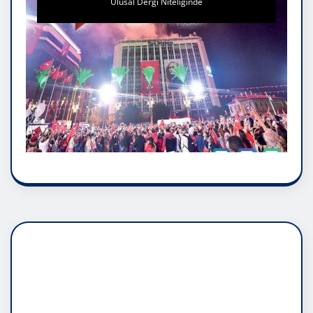
Ulusal Dergi Niteliğinde
DADAŞLIK DOĞMATİK
RUH ASALETİDİR