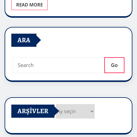
READ MORE
ARA
Go
ARŞIVLER
Arşivler