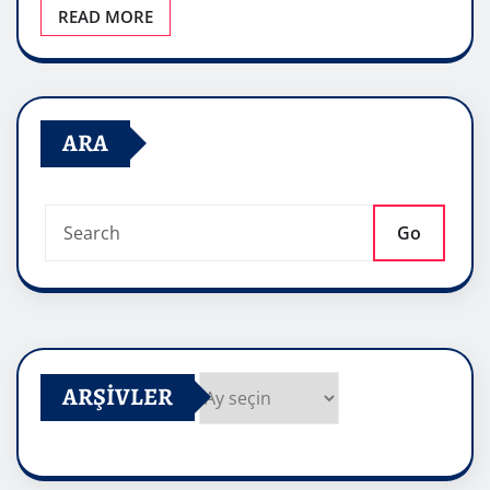
READ MORE
ARA
Go
ARŞIVLER
Arşivler