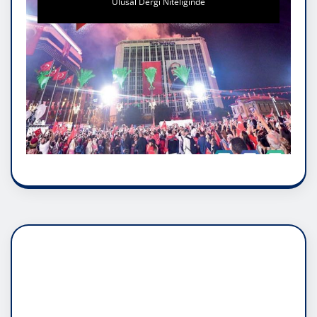
Ulusal Dergi Niteliğinde
DADAŞLIK DOĞMATİK
RUH ASALETİDİR