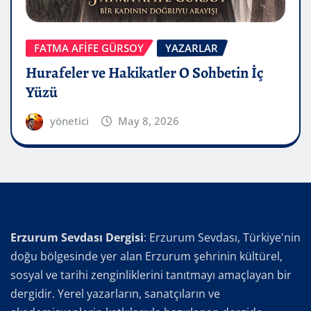
FATMA AFİFE GÜRSOY
YAZARLAR
Hurafeler ve Hakikatler O Sohbetin İç
Yüzü
yönetici
May 8, 2026
Erzurum Sevdası Dergisi
: Erzurum Sevdası, Türkiye'nin
doğu bölgesinde yer alan Erzurum şehrinin kültürel,
sosyal ve tarihi zenginliklerini tanıtmayı amaçlayan bir
dergidir. Yerel yazarların, sanatçıların ve