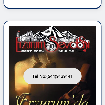
Tel No:(544)9139141