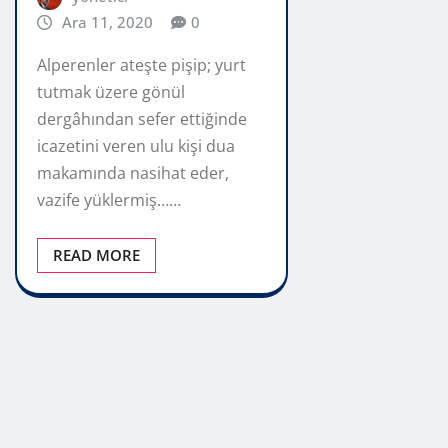
Ara 11, 2020
0
Alperenler ateşte pişip; yurt
tutmak üzere gönül
dergâhından sefer ettiğinde
icazetini veren ulu kişi dua
makamında nasihat eder,
vazife yüklermiş……
READ MORE