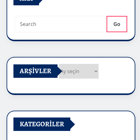
Go
ARŞIVLER
Arşivler
KATEGORILER