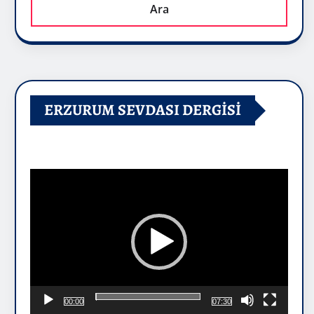
Ara
ERZURUM SEVDASI DERGİSİ
Video
oynatıcı
00:00
07:30