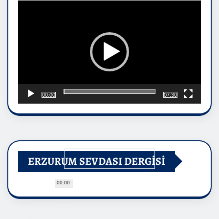
oynatıcı
00:00
07:30
ERZURUM SEVDASI DERGİSİ
00:00