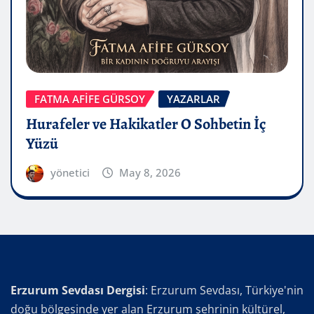
FATMA AFİFE GÜRSOY
YAZARLAR
Hurafeler ve Hakikatler O Sohbetin İç
Yüzü
yönetici
May 8, 2026
Erzurum Sevdası Dergisi
: Erzurum Sevdası, Türkiye'nin
doğu bölgesinde yer alan Erzurum şehrinin kültürel,