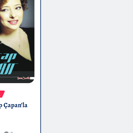
R
p Çapan’la