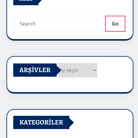
Go
ARŞIVLER
Arşivler
KATEGORILER