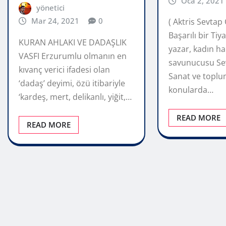
Oca 2, 2021
yönetici
Mar 24, 2021
0
( Aktris Sevtap
Başarılı bir Tiy
KURAN AHLAKI VE DADAŞLIK
yazar, kadın ha
VASFI Erzurumlu olmanın en
savunucusu Sev
kıvanç verici ifadesi olan
Sanat ve toplu
‘dadaş’ deyimi, özü itibariyle
konularda…
‘kardeş, mert, delikanlı, yiğit,…
READ MORE
READ MORE