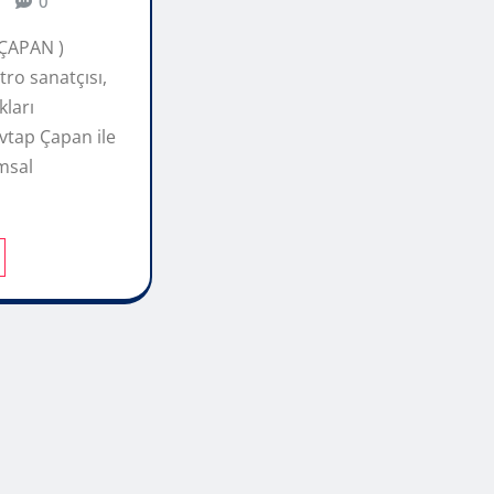
0
 ÇAPAN )
atro sanatçısı,
kları
tap Çapan ile
msal