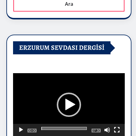
Ara
ERZURUM SEVDASI DERGİSİ
Video
oynatıcı
00:00
07:30