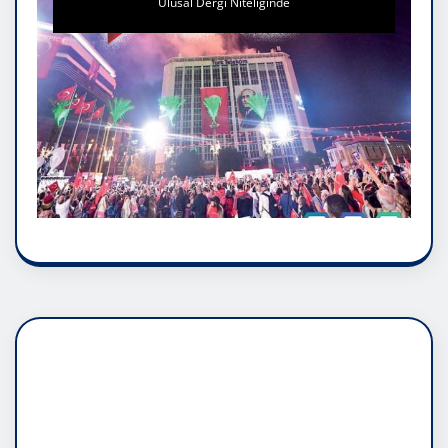
Ulusal Dergi Niteliğinde
DADAŞLIK DOĞMATİK
RUH ASALETİDİR