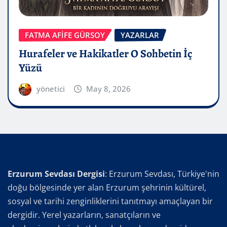
FATMA AFİFE GÜRSOY
YAZARLAR
Hurafeler ve Hakikatler O Sohbetin İç
Yüzü
yönetici
May 8, 2026
Erzurum Sevdası Dergisi
: Erzurum Sevdası, Türkiye'nin
doğu bölgesinde yer alan Erzurum şehrinin kültürel,
sosyal ve tarihi zenginliklerini tanıtmayı amaçlayan bir
dergidir. Yerel yazarların, sanatçıların ve