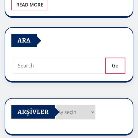
READ MORE
ARA
Go
ARŞIVLER
Arşivler