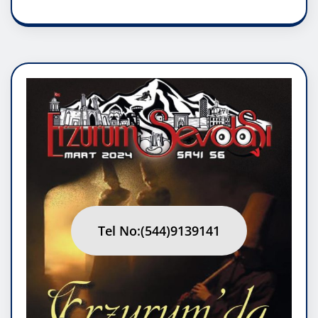
Tel No:(544)9139141