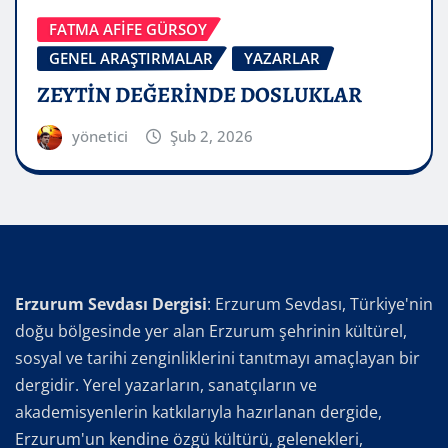
FATMA AFİFE GÜRSOY
GENEL ARAŞTIRMALAR
YAZARLAR
ZEYTİN DEĞERİNDE DOSLUKLAR
yönetici
Şub 2, 2026
Erzurum Sevdası Dergisi
: Erzurum Sevdası, Türkiye'nin
doğu bölgesinde yer alan Erzurum şehrinin kültürel,
sosyal ve tarihi zenginliklerini tanıtmayı amaçlayan bir
dergidir. Yerel yazarların, sanatçıların ve
akademisyenlerin katkılarıyla hazırlanan dergide,
Erzurum'un kendine özgü kültürü, gelenekleri,