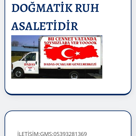
DOĞMATİK RUH
ASALETİDİR
İLETİŞİM:GMS:05393281369