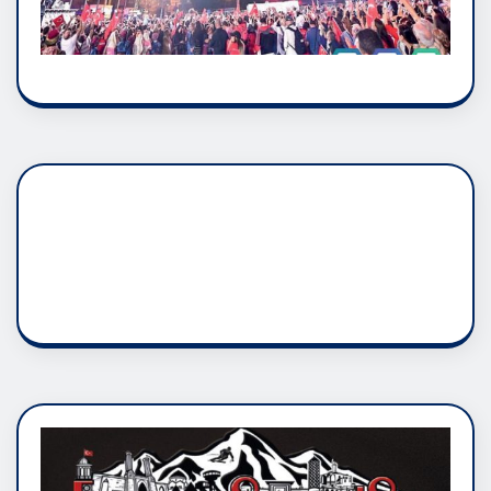
DADAŞLIK DOĞMATİK
RUH ASALETİDİR