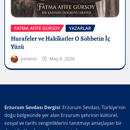
FATMA AFİFE GÜRSOY
YAZARLAR
Hurafeler ve Hakikatler O Sohbetin İç
Yüzü
yönetici
May 8, 2026
Erzurum Sevdası Dergisi
: Erzurum Sevdası, Türkiye'nin
doğu bölgesinde yer alan Erzurum şehrinin kültürel,
sosyal ve tarihi zenginliklerini tanıtmayı amaçlayan bir