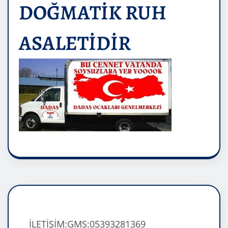
DOĞMATİK RUH
ASALETİDİR
İLETİŞİM:GMS:05393281369