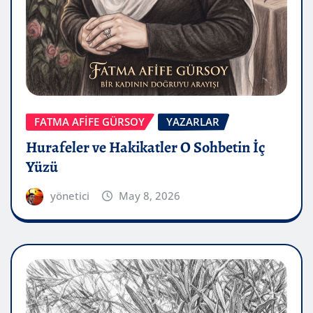
FATMA AFİFE GÜRSOY
YAZARLAR
Hurafeler ve Hakikatler O Sohbetin İç
Yüzü
yönetici
May 8, 2026