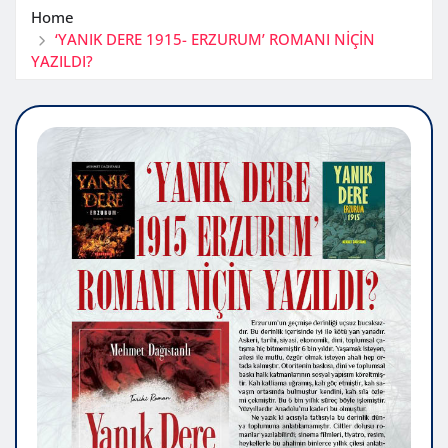
Home
‘YANIK DERE 1915- ERZURUM’ ROMANI NİÇİN
YAZILDI?