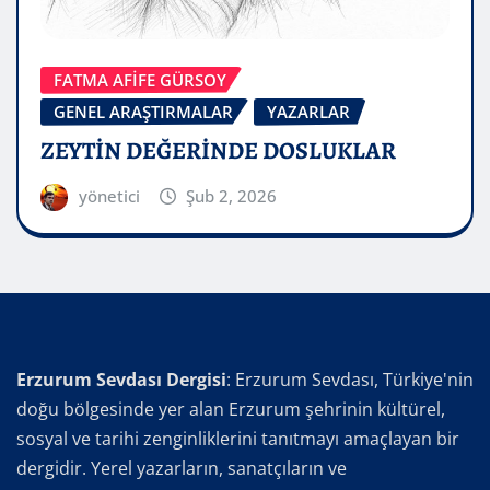
FATMA AFİFE GÜRSOY
GENEL ARAŞTIRMALAR
YAZARLAR
ZEYTİN DEĞERİNDE DOSLUKLAR
yönetici
Şub 2, 2026
Erzurum Sevdası Dergisi
: Erzurum Sevdası, Türkiye'nin
doğu bölgesinde yer alan Erzurum şehrinin kültürel,
sosyal ve tarihi zenginliklerini tanıtmayı amaçlayan bir
dergidir. Yerel yazarların, sanatçıların ve