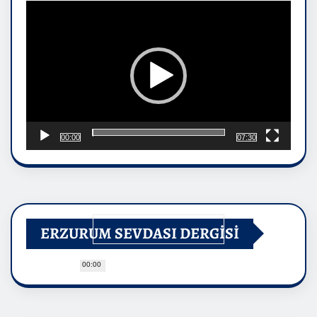
oynatıcı
00:00
07:30
ERZURUM SEVDASI DERGİSİ
00:00