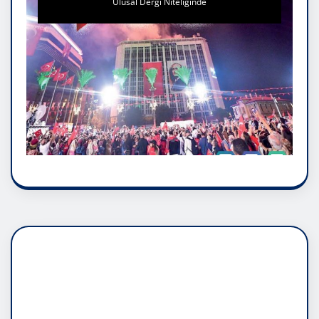
Ulusal Dergi Niteliğinde
DADAŞLIK DOĞMATİK
RUH ASALETİDİR