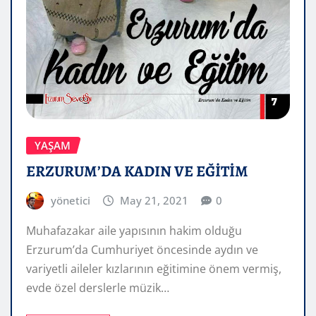
YAŞAM
ERZURUM’DA KADIN VE EĞİTİM
yönetici
May 21, 2021
0
Muhafazakar aile yapısının hakim olduğu
Erzurum’da Cumhuriyet öncesinde aydın ve
variyetli aileler kızlarının eğitimine önem vermiş,
evde özel derslerle müzik…