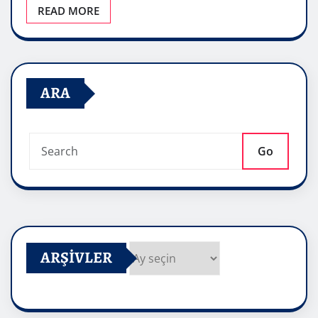
READ MORE
ARA
Go
ARŞIVLER
Arşivler