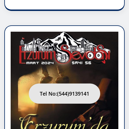
Tel No:(544)9139141