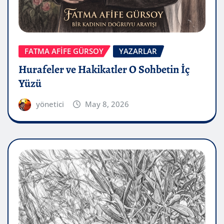
FATMA AFİFE GÜRSOY
YAZARLAR
Hurafeler ve Hakikatler O Sohbetin İç
Yüzü
yönetici
May 8, 2026