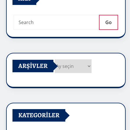
Go
ARŞIVLER
Arşivler
KATEGORILER