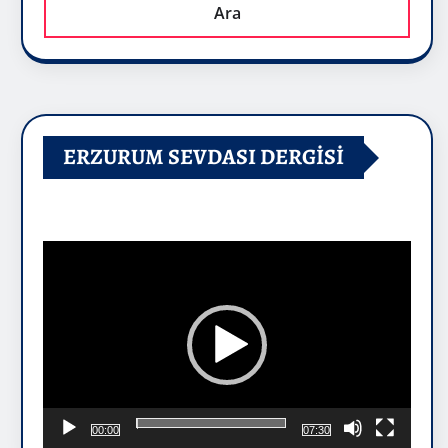
Ara
ERZURUM SEVDASI DERGİSİ
Video
oynatıcı
00:00
07:30