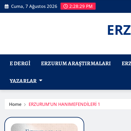
Skip
Cuma, 7 Ağustos 2026
2:28:30 PM
to
content
ERZ
E DERGI
ERZURUM ARAŞTIRMALARI
ER
YAZARLAR
Home
ERZURUM’UN HANIMEFENDİLERİ 1