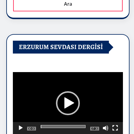
Ara
ERZURUM SEVDASI DERGİSİ
Video
oynatıcı
00:00
07:30