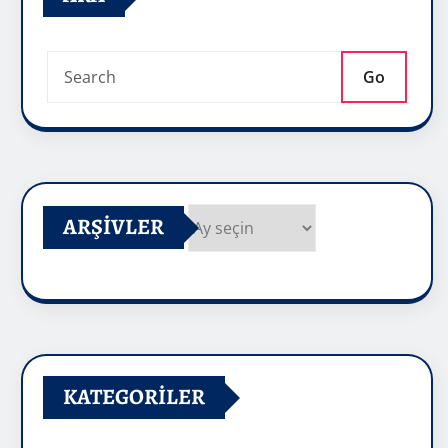
Go
ARŞIVLER
Arşivler
KATEGORILER