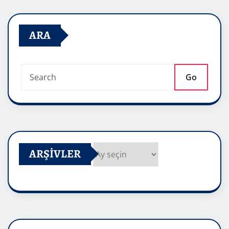
ARA
Go
ARŞIVLER
Arşivler