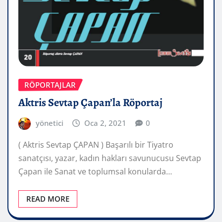
RÖPORTAJLAR
Aktris Sevtap Çapan’la Röportaj
yönetici
Oca 2, 2021
0
( Aktris Sevtap ÇAPAN ) Başarılı bir Tiyatro
sanatçısı, yazar, kadın hakları savunucusu Sevtap
Çapan ile Sanat ve toplumsal konularda…
READ MORE