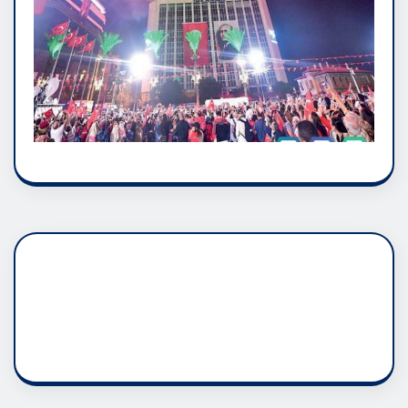
DADAŞLIK DOĞMATİK
RUH ASALETİDİR