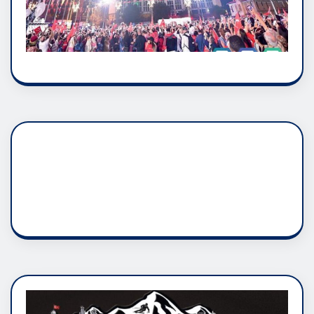
DADAŞLIK DOĞMATİK
RUH ASALETİDİR