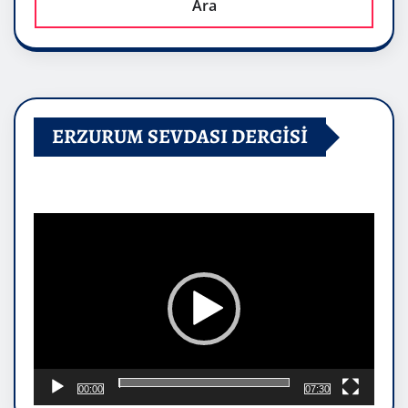
Ara
ERZURUM SEVDASI DERGİSİ
Video
oynatıcı
00:00
07:30