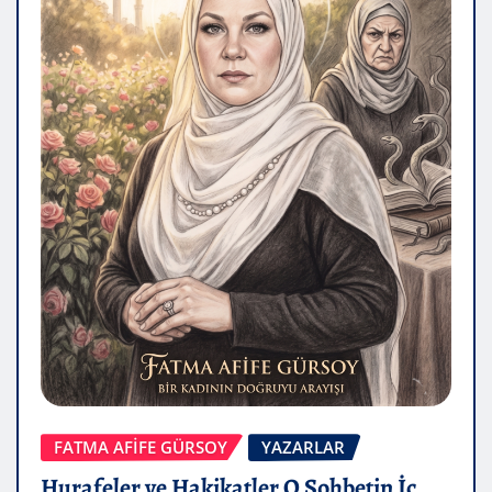
FATMA AFİFE GÜRSOY
YAZARLAR
Hurafeler ve Hakikatler O Sohbetin İç