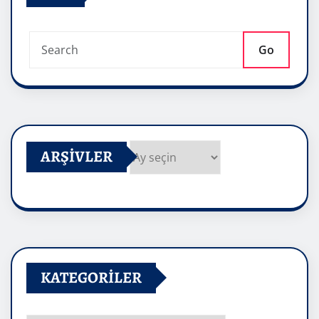
Go
ARŞIVLER
Arşivler
KATEGORILER