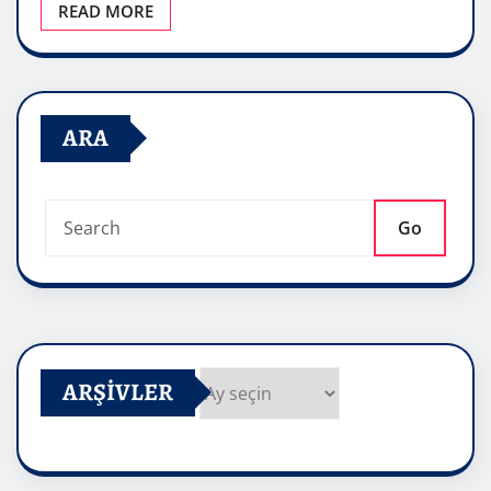
READ MORE
ARA
Go
ARŞIVLER
Arşivler