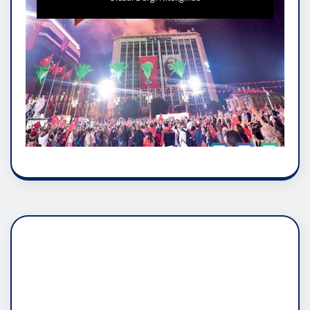
DADAŞLIK DOĞMATİK
RUH ASALETİDİR