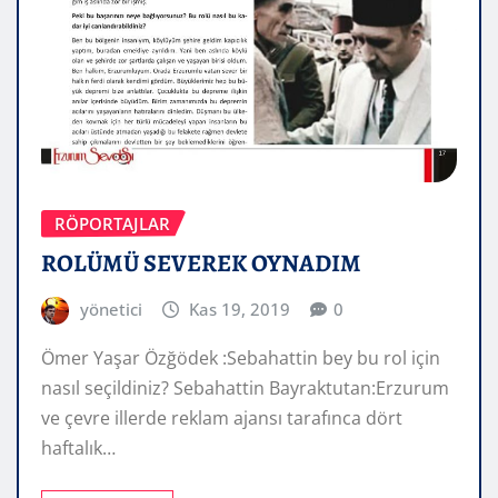
RÖPORTAJLAR
ROLÜMÜ SEVEREK OYNADIM
yönetici
Kas 19, 2019
0
Ömer Yaşar Özğödek :Sebahattin bey bu rol için
nasıl seçildiniz? Sebahattin Bayraktutan:Erzurum
ve çevre illerde reklam ajansı tarafınca dört
haftalık…