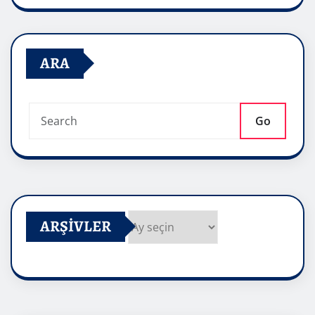
ARA
Go
ARŞIVLER
Arşivler