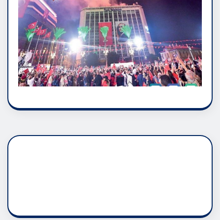
DADAŞLIK DOĞMATİK
RUH ASALETİDİR