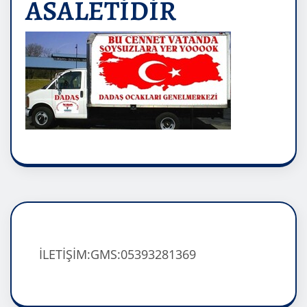
ASALETİDİR
İLETİŞİM:GMS:05393281369