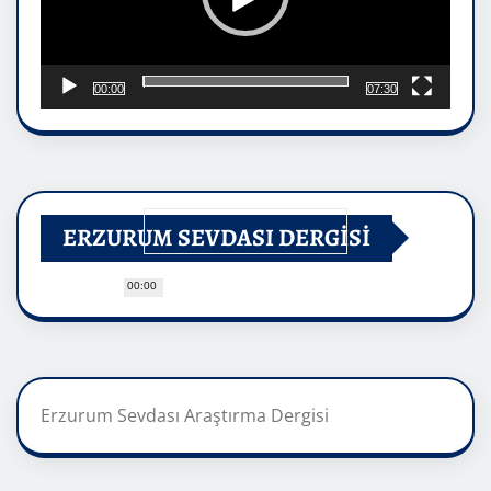
00:00
07:30
ERZURUM SEVDASI DERGİSİ
00:00
Erzurum Sevdası Araştırma Dergisi