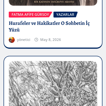
FATMA AFİFE GÜRSOY
YAZARLAR
Hurafeler ve Hakikatler O Sohbetin İç
Yüzü
yönetici
May 8, 2026