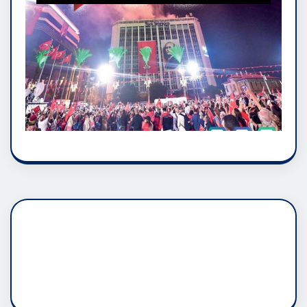
DADAŞLIK DOĞMATİK
RUH ASALETİDİR