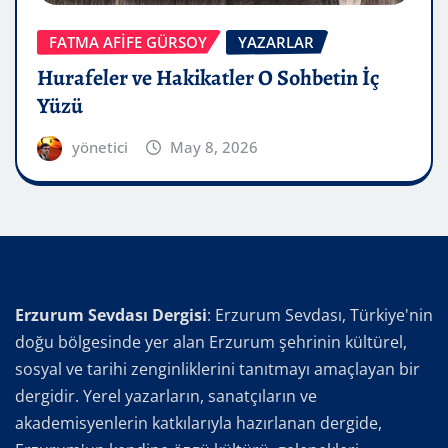
FATMA AFİFE GÜRSOY
YAZARLAR
Hurafeler ve Hakikatler O Sohbetin İç
Yüzü
yönetici
May 8, 2026
Erzurum Sevdası Dergisi
: Erzurum Sevdası, Türkiye'nin
doğu bölgesinde yer alan Erzurum şehrinin kültürel,
sosyal ve tarihi zenginliklerini tanıtmayı amaçlayan bir
dergidir. Yerel yazarların, sanatçıların ve
akademisyenlerin katkılarıyla hazırlanan dergide,