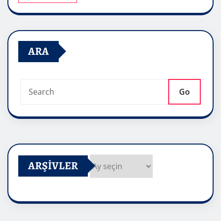
ARA
Go
ARŞIVLER
Arşivler