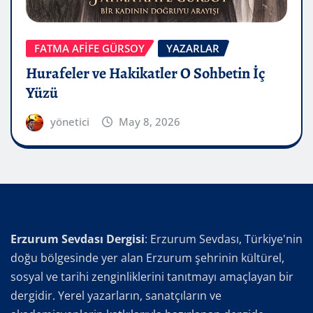
FATMA AFİFE GÜRSOY
YAZARLAR
Hurafeler ve Hakikatler O Sohbetin İç
Yüzü
yönetici
May 8, 2026
Erzurum Sevdası Dergisi
: Erzurum Sevdası, Türkiye'nin
doğu bölgesinde yer alan Erzurum şehrinin kültürel,
sosyal ve tarihi zenginliklerini tanıtmayı amaçlayan bir
dergidir. Yerel yazarların, sanatçıların ve