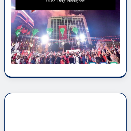
Ulusal Dergi Niteliğinde
DADAŞLIK DOĞMATİK
RUH ASALETİDİR