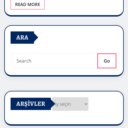
READ MORE
ARA
Go
ARŞIVLER
Arşivler