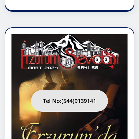
Tel No:(544)9139141