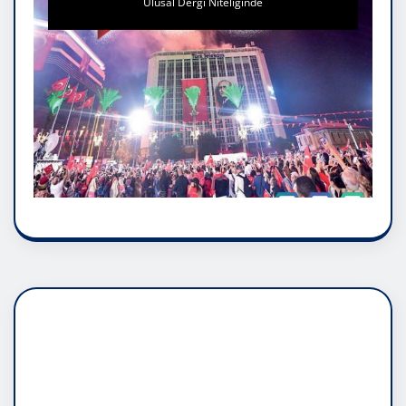
Ulusal Dergi Niteliğinde
DADAŞLIK DOĞMATİK
RUH ASALETİDİR