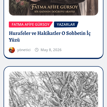
FATMA AFİFE GÜRSOY
YAZARLAR
Hurafeler ve Hakikatler O Sohbetin İç
Yüzü
yönetici
May 8, 2026