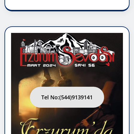
Tel No:(544)9139141