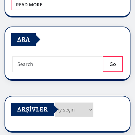
READ MORE
ARA
Go
ARŞIVLER
Arşivler