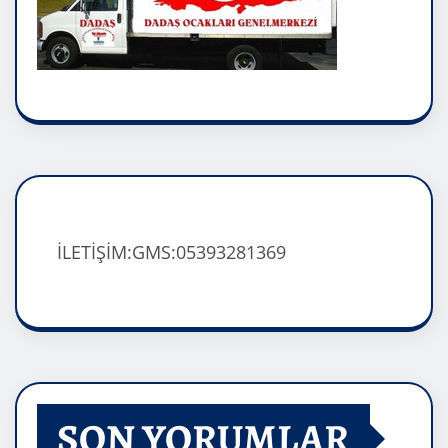
İLETİŞİM:GMS:05393281369
SON YORUMLAR