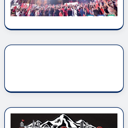
DADAŞLIK DOĞMATİK
RUH ASALETİDİR