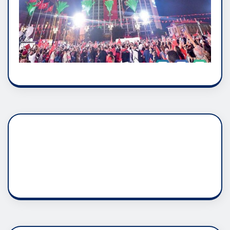
DADAŞLIK DOĞMATİK
RUH ASALETİDİR