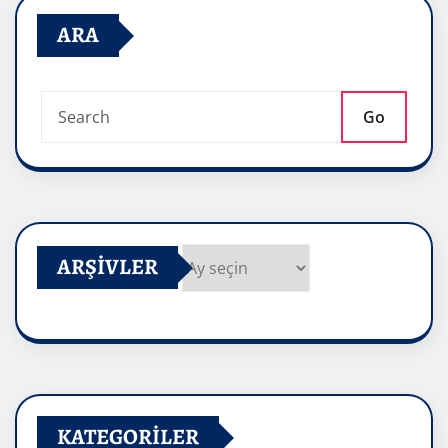
ARA
Go
ARŞIVLER
Arşivler
KATEGORILER