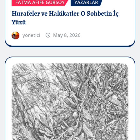
FATMA AFİFE GÜRSOY
YAZARLAR
Hurafeler ve Hakikatler O Sohbetin İç
Yüzü
yönetici
May 8, 2026