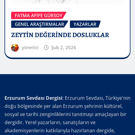
FATMA AFİFE GÜRSOY
GENEL ARAŞTIRMALAR
YAZARLAR
ZEYTİN DEĞERİNDE DOSLUKLAR
yönetici
Şub 2, 2026
Erzurum Sevdası Dergisi
: Erzurum Sevdası, Türkiye'nin
doğu bölgesinde yer alan Erzurum şehrinin kültürel,
sosyal ve tarihi zenginliklerini tanıtmayı amaçlayan bir
dergidir. Yerel yazarların, sanatçıların ve
akademisyenlerin katkılarıyla hazırlanan dergide,