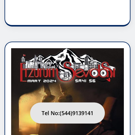
RUH ASALETİDİR
Tel No:(544)9139141