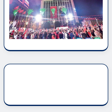
DADAŞLIK DOĞMATİK
RUH ASALETİDİR