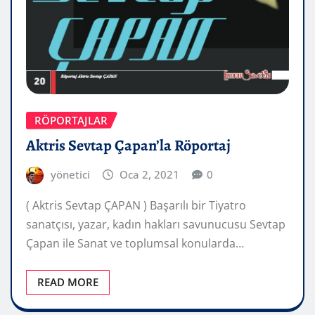
RÖPORTAJLAR
Aktris Sevtap Çapan’la Röportaj
yönetici
Oca 2, 2021
0
( Aktris Sevtap ÇAPAN ) Başarılı bir Tiyatro
sanatçısı, yazar, kadın hakları savunucusu Sevtap
Çapan ile Sanat ve toplumsal konularda…
READ MORE