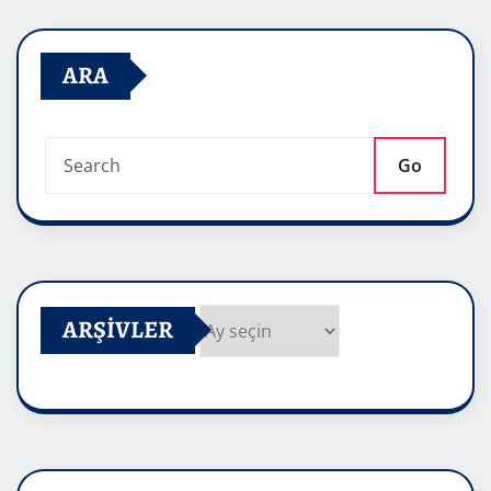
ARA
Go
ARŞIVLER
Arşivler