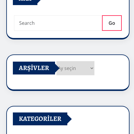
Go
ARŞIVLER
Arşivler
KATEGORILER