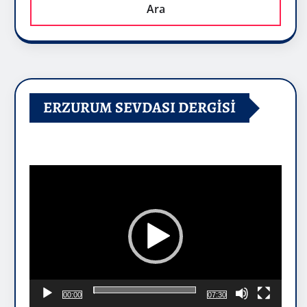
Ara
ERZURUM SEVDASI DERGİSİ
Video
oynatıcı
00:00
07:30