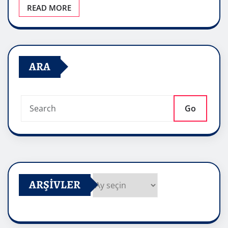
READ MORE
ARA
Go
ARŞIVLER
Arşivler