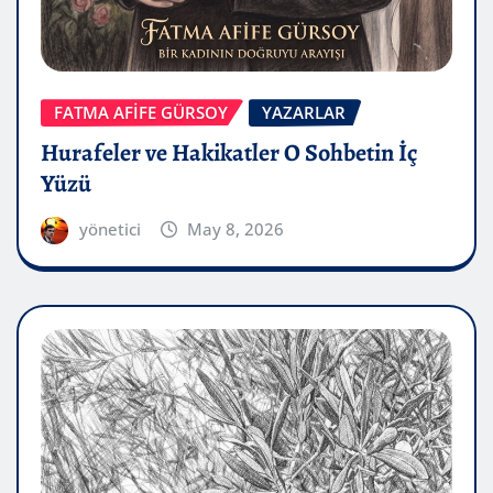
FATMA AFİFE GÜRSOY
YAZARLAR
Hurafeler ve Hakikatler O Sohbetin İç
Yüzü
yönetici
May 8, 2026