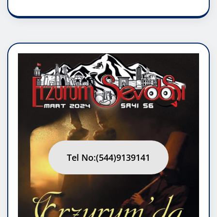
Tel No:(544)9139141