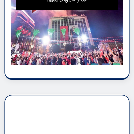
Ulusal Dergi Niteliğinde
DADAŞLIK DOĞMATİK
RUH ASALETİDİR