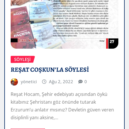
SÖYLEŞİ
REŞAT COŞKUN’LA SÖYLESİ
yönetici
Ağu 2, 2022
0
Reşat Hocam, Şehir edebiyatı açısından öykü
kitabınız Şehristanı göz önünde tutarak
Erzurum’u anlatır mısınız? Devletin güven veren
disiplinli yanı aksine,…