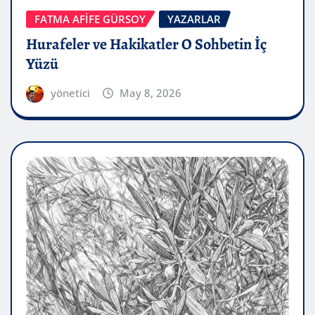
FATMA AFİFE GÜRSOY
YAZARLAR
Hurafeler ve Hakikatler O Sohbetin İç
Yüzü
yönetici
May 8, 2026