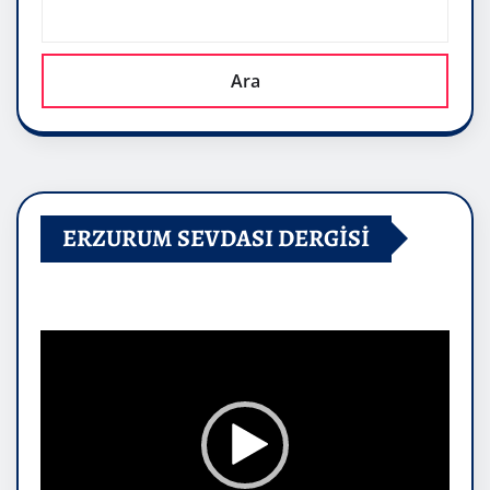
Ara
ERZURUM SEVDASI DERGİSİ
Video
oynatıcı