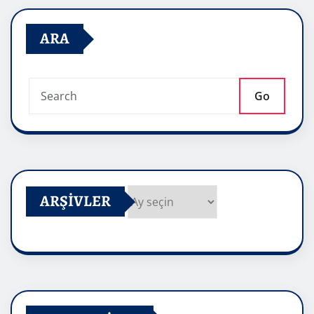
ARA
Go
ARŞIVLER
Arşivler