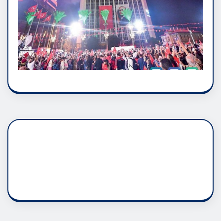
DADAŞLIK DOĞMATİK
RUH ASALETİDİR