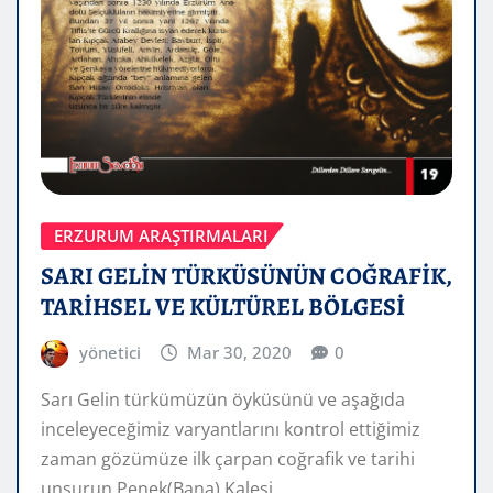
ERZURUM ARAŞTIRMALARI
SARI GELİN TÜRKÜSÜNÜN COĞRAFİK,
TARİHSEL VE KÜLTÜREL BÖLGESİ
yönetici
Mar 30, 2020
0
Sarı Gelin türkümüzün öyküsünü ve aşağıda
inceleyeceğimiz varyantlarını kontrol ettiğimiz
zaman gözümüze ilk çarpan coğrafik ve tarihi
unsurun Penek(Bana) Kalesi…