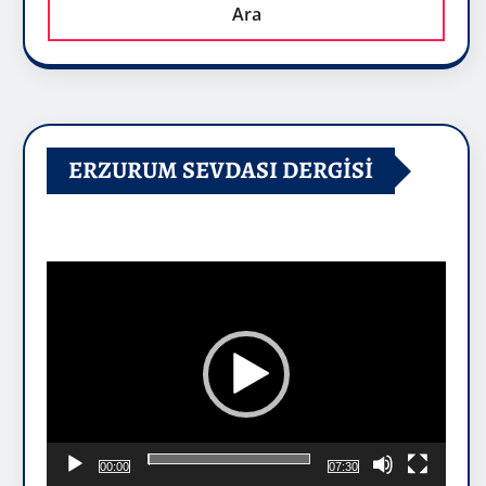
Ara
ERZURUM SEVDASI DERGİSİ
Video
oynatıcı
00:00
07:30