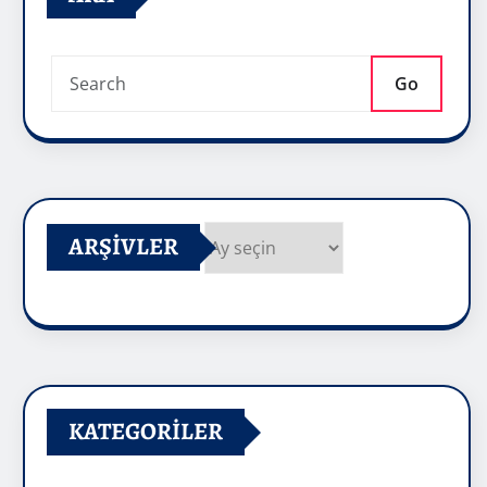
Go
ARŞIVLER
Arşivler
KATEGORILER