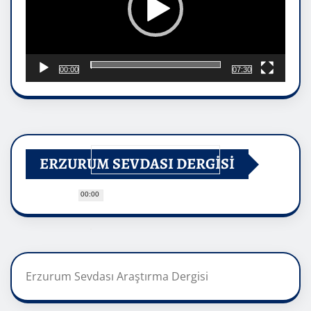
00:00
07:30
ERZURUM SEVDASI DERGİSİ
00:00
Erzurum Sevdası Araştırma Dergisi