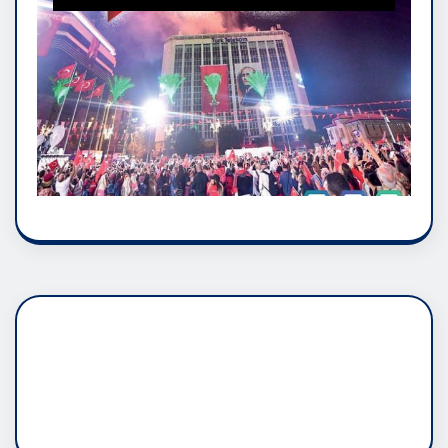
DADAŞLIK DOĞMATİK
RUH ASALETİDİR