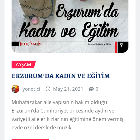
YAŞAM
ERZURUM’DA KADIN VE EĞİTİM
yönetici
May 21, 2021
0
Muhafazakar aile yapısının hakim olduğu
Erzurum’da Cumhuriyet öncesinde aydın ve
variyetli aileler kızlarının eğitimine önem vermiş,
evde özel derslerle müzik…