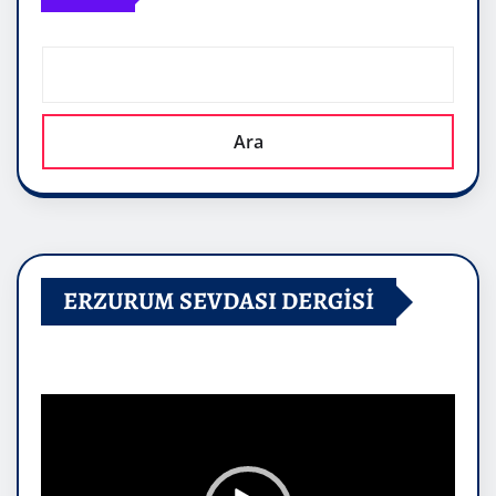
Ara
ERZURUM SEVDASI DERGİSİ
Video
oynatıcı