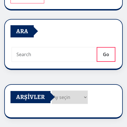
ARA
Go
ARŞIVLER
Arşivler